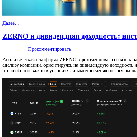
Далее…
ZERNO и дивидендная доходность: инс
Прокомментировать
Аналитическая платформа ZERNO зарекомендовала себя как на
анализу компаний, ориентируясь на дивидендную доходность 
что особенно важно в условиях динамично меняющегося рынка