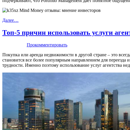
подчеркивают, что Portfolio Management даёт понятное ощущен
Далее…
Топ-5 причин использовать услуги аге
Прокомментировать
Покупка или аренда недвижимости в другой стране – это всег
становится все более популярным направлением для переезда и
трудности. Именно поэтому использование услуг агентства н