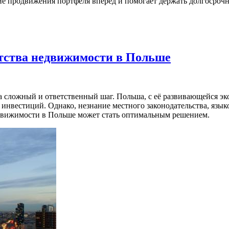
ие продвижения портфеля вперёд и помогает держать долгосрочн
нтства недвижимости в Польше
да сложный и ответственный шаг. Польша, с её развивающейся 
 инвестиций. Однако, незнание местного законодательства, язык
едвижимости в Польше может стать оптимальным решением.