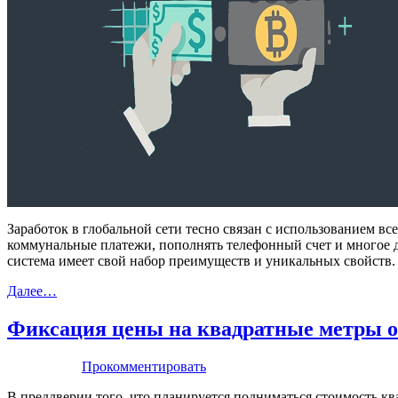
Заработок в глобальной сети тесно связан с использованием 
коммунальные платежи, пополнять телефонный счет и многое 
система имеет свой набор преимуществ и уникальных свойств.
Далее…
Фиксация цены на квадратные метры от 
Прокомментировать
В преддверии того, что планируется подниматься стоимость ква