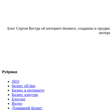
Блог Сергея Вестра об интернет-бизнесе, создании и продви
интере
Рубрики
SEO
бизнес off-line
Бизнес в интернете
Бизнес изнутри
Блогинг
Видео
Домашний бизнес