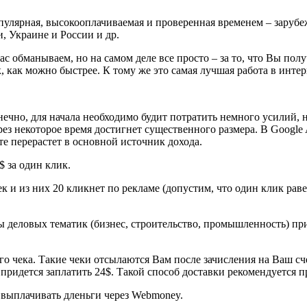
пулярная, высокооплачиваемая и проверенная временем – зарубе
и, Украине и России и др.
обманываем, но на самом деле все просто – за то, что Вы получ
 как можно быстрее. К тому же это самая лучшая работа в интер
чно, для начала необходимо будит потратить немного усилий, но 
рез некоторое время достигнет существенного размера. В Google
те перерастет в основной источник дохода.
$ за один клик.
 и из них 20 кликнет по рекламе (допустим, что один клик равен
 деловых тематик (бизнес, строительство, промышленность) при
о чека. Такие чеки отсылаются Вам после зачисления на Ваш сче
 придется заплатить 24$. Такой способ доставки рекомендуется
 выплачивать дленьги через Webmoney.