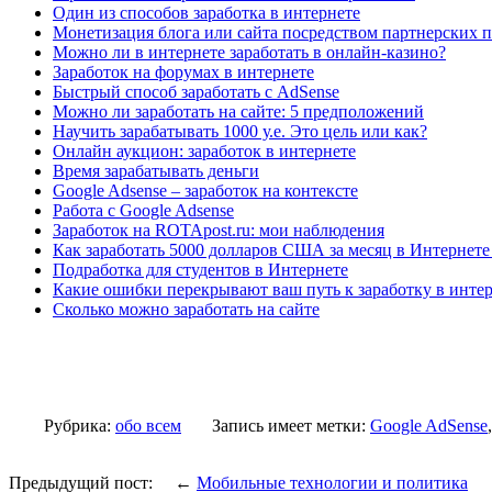
Один из способов заработка в интернете
Монетизация блога или сайта посредством партнерских п
Можно ли в интернете заработать в онлайн-казино?
Заработок на форумах в интернете
Быстрый способ заработать с AdSense
Можно ли заработать на сайте: 5 предположений
Научить зарабатывать 1000 у.е. Это цель или как?
Онлайн аукцион: заработок в интернете
Время зарабатывать деньги
Google Adsense – заработок на контексте
Работа с Google Adsense
Заработок на ROTApost.ru: мои наблюдения
Как заработать 5000 долларов США за месяц в Интернете 
Подработка для студентов в Интернете
Какие ошибки перекрывают ваш путь к заработку в инте
Сколько можно заработать на сайте
Рубрика:
обо всем
Запись имеет метки:
Google AdSense
Предыдущий пост: ←
Мобильные технологии и политика