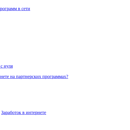
рограмм в сети
с нуля
рнете на партнерских программах?
,
Заработок в интернете