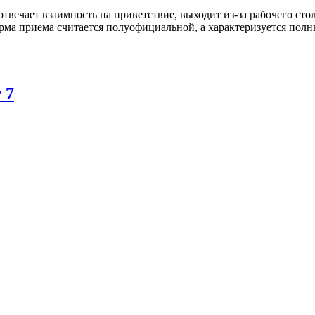
твечает взаимность на приветствие, выходит из-за рабочего сто
 форма приема считается полуофициальной, а характеризуется п
 7