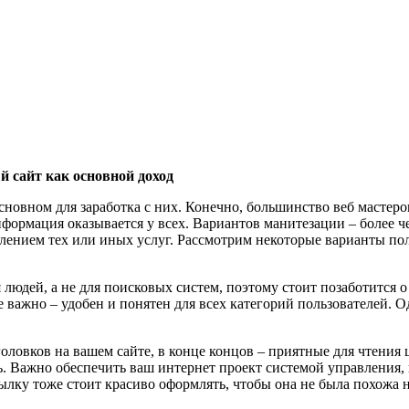
 сайт как основной доход
 основном для заработка с них. Конечно, большинство веб мастер
информация оказывается у всех. Вариантов манитезации – более 
авлением тех или иных услуг. Рассмотрим некоторые варианты
 людей, а не для поисковых систем, поэтому стоит позаботится о
ее важно – удобен и понятен для всех категорий пользователей.
ловков на вашем сайте, в конце концов – приятные для чтения цв
ь. Важно обеспечить ваш интернет проект системой управления,
лку тоже стоит красиво оформлять, чтобы она не была похожа н