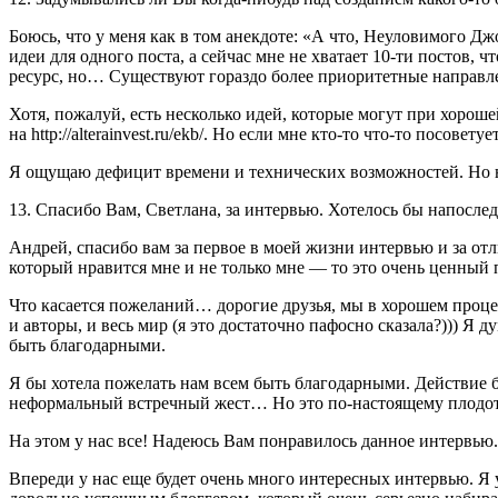
Боюсь, что у меня как в том анекдоте: «А что, Неуловимого 
идеи для одного поста, а сейчас мне не хватает 10-ти постов
ресурс, но… Существуют гораздо более приоритетные направле
Хотя, пожалуй, есть несколько идей, которые могут при хорош
на http://alterainvest.ru/ekb/. Но если мне кто-то что-то посо
Я ощущаю дефицит времени и технических возможностей. Но над
13. Спасибо Вам, Светлана, за интервью. Хотелось бы напослед
Андрей, спасибо вам за первое в моей жизни интервью и за отл
который нравится мне и не только мне — то это очень ценный 
Что касается пожеланий… дорогие друзья, мы в хорошем процес
и авторы, и весь мир (я это достаточно пафосно сказала?))) Я 
быть благодарными.
Я бы хотела пожелать нам всем быть благодарными. Действие б
неформальный встречный жест… Но это по-настоящему плодотв
На этом у нас все! Надеюсь Вам понравилось данное интервью.
Впереди у нас еще будет очень много интересных интервью. Я 