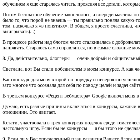
обучением я еще старалась читать, проясняя все детали, которы
Потом бесплатное обучение закончилось, а впереди маячила оп
было то, что порой не знаешь — ты правильно поняла какую-то 
том, насколько я «в понятиях». В общем, я просто счастлива, 
выигрывать). :)
В процессе работы над блогом часто сталкивалась с доброже
напрягать. Стараюсь сама справляться, но в самые сложные 
8. Да, действительно, блоггеры — очень добрый и общительны
Светлана, вот Вы стали победителем в моем конкурсе. А как ч
Ваш конкурс для меня второй по порядку и невероятно успешный
зато многое что осознала для себя по поводу целей и задач сайт
В третьем конкурсе «Рецепт вебмастера» Google включл меня 
Думаю, есть разные причины включаться в конкурсы, каждый в
отношении. Это двигает.
Кстати, участвовала в трех конкурсах поделок среди тематич
настольную игру. Если бы не конкурсы — я бы этого не сделала.
9. Если ли у Вас определенный план развития Вашего блога или