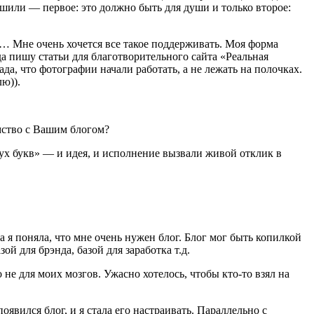
ешили — первое: это должно быть для души и только второе:
и… Мне очень хочется все такое поддерживать. Моя форма
а пишу статьи для благотворительного сайта «Реальная
да, что фотографии начали работать, а не лежать на полочках.
ю)).
омство с Вашим блогом?
двух букв» — и идея, и исполнение вызвали живой отклик в
да я поняла, что мне очень нужен блог. Блог мог быть копилкой
й для брэнда, базой для заработка т.д.
 не для моих мозгов. Ужасно хотелось, чтобы кто-то взял на
явился блог, и я стала его настраивать. Параллельно с