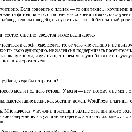
туитивно. Если говорить о планах — то они такие… крупными ш
овании фотоаппарата, о творческом освоении языка, об обучении 
ых наблюдательных людей), выпустить классный бесплатный роли
и, соответственно, средства также различаются.
оситься к своей теме, делать то, от чего «не стыдно и не криво
любить свою аудиторию, не жалея сил поддерживать посетителей,
читаешь нужными, изучать то, что рекомендуют близкие по духу 
ении, в котором хочешь.
 рублей, куда бы потратили?
торого мозги под него готовы. У меня — нет, потому я не могу о
, даются такие вещи, как хостинг, домен, WordPress, плагины, с
ь. Мне кажется, у мужчин и женщин разные оттенки такого рода
ое содержание, а мужчине интересно, а что там дальше… Но это
учка…
 обучающего курса по теме Вашего блога?