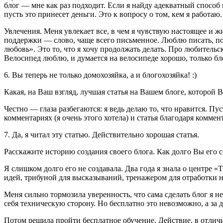
блог — мне как раз подходит. Если я найду адекватный способ
пусть это принесет деньги. Это к вопросу о том, кем я работаю.
Увлечения. Меня увлекает все, в чем я чувствую настоящее и 
поддержки — слово, чаще всего письменное. Люблю писать, по
любовь». Это то, что я хочу продолжать делать. Про любительск
Велосипед люблю, и думается на велосипеде хорошо, только бл
6. Вы теперь не только домохозяйка, а и блогохозяйка! :)
Какая, на Ваш взгляд, лучшая статья на Вашем блоге, которой
Честно — глаза разбегаются: я ведь делаю то, что нравится. П
комментариях (я очень этого хотела) и статья благодаря комме
7. Да, я читал эту статью. Действительно хорошая статья.
Расскажите историю создания своего блога. Как долго Вы его 
Я слишком долго его не создавала. Два года я знала о центре «
идей, трибуной для высказываний, тренажером для отработки на
Меня сильно тормозила уверенность, что сама сделать блог я не
себя техническую сторону. Но бесплатно это невозможно, а за
Потом решила пройти бесплатное обучение. Действие, в отличие