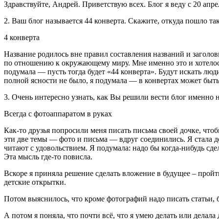
Здравствуйте, Андрей. Приветствую всех. Блог я веду с 20 апрел
2. Ваш блог называется 44 конверта. Скажите, откуда пошло та
4 конверта
Название родилось вне правил составления названий и заголо
по отношению к окружающему миру. Мне именно это и хотелось т
подумала — пусть тогда будет «44 конверта». Будут искать люд
полной ясности не было, я подумала — в конвертах может быть
3. Очень интересно узнать, как Вы решили вести блог именно на
Всегда с фотоаппаратом в руках
Как-то друзья попросили меня писать письма своей дочке, чтобы
эти две темы — фото и письма — вдруг соединились. Я стала дел
читают с удовольствием. Я подумала: надо бы когда-нибудь сде
Эта мысль где-то повисла.
Вскоре я приняла решение сделать вложение в будущее – пройт
детские открытки.
Потом выяснилось, что кроме фотографий надо писать статьи,
А потом я поняла, что почти всё, что я умею делать или делал