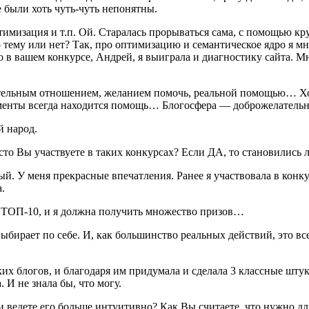
е были хоть чуть-чуть непонятны.
тимизация и т.п. Ой. Старалась прорываться сама, с помощью кр
тему или нет? Так, про оптимизацию и семантическое ядро я мно
что в вашем конкурсе, Андрей, я выиграла и диагностику сайта. 
лательным отношением, желанием помочь, реальной помощью… Х
моменты всегда находится помощь… Блогосфера — доброжелатель
й народ.
асто Вы участвуете в таких конкурсах? Если ДА, то становились
. У меня прекрасные впечатления. Ранее я участвовала в конкурс
а.
в ТОП-10, и я должна получить множество призов…
ыбирает по себе. И, как большинство реальных действий, это в
еских блогов, и благодаря им придумала и сделала 3 классные ш
 И не знала бы, что могу.
 ведете его больше интуитивно? Как Вы считаете, что нужно для