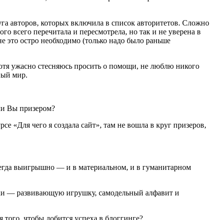
уга авторов, которых включила в список авторитетов. Сложно
го всего перечитала и пересмотрела, но так и не уверена в
Мне это остро необходимо (только надо было раньше
отя ужасно стесняюсь просить о помощи, не люблю никого
ный мир.
 ли Вы призером?
е «Для чего я создала сайт», там не вошла в круг призеров,
сегда выигрышно — и в материальном, и в гуманитарном
туки — развивающую игрушку, самодельный алфавит и
 того, чтобы добится успеха в блоггинге?