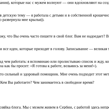
ания), которые нас с мужем волнуют — они вдохновляют на созда
в детскую тему — я работала с детьми и в собственной крошечно
 развернула мне крылья)).
у, что Вы очень часто пишете в свой блог. Вам не надоедает? В
все идеи, которые приходят в голову. Записывание — великая те
ад чем работать: я вспоминаю или пролистываю список и жду, ког
она как бы просит: «Я готова к работе, возьмись за меня!»).
это сильный и здоровый помощник. Мне очень подходит этот мет
? Кем Вы работаете? Чем занимаетесь в свободное время?
хозяйка блога. Мы с мужем живем в Сербии, с работой здесь неп