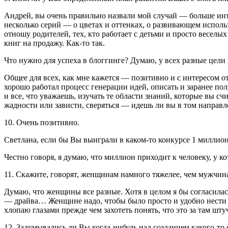
Андрей, вы очень правильно назвали мой случай — больше ин
несколько серий — о цветах и оттенках, о развивающем использ
отношу родителей, тех, кто работает с детьми и просто весел
книг на продажу. Как-то так.
Что нужно для успеха в блоггинге? Думаю, у всех разные цели 
Общее для всех, как мне кажется — позитивно и с интересом отн
хорошо работал процесс генерации идей, описать и заранее по
и все, что уважаешь, изучать те области знаний, которые вы с
жадности или зависти, сверяться — идешь ли вы в том направл
10. Очень позитивно.
Светлана, если бы Вы выиграли в каком-то конкурсе 1 миллион
Честно говоря, я думаю, что миллион приходит к человеку, у ко
11. Скажите, говорят, женщинам намного тяжелее, чем мужчинам
Думаю, что женщины все разные. Хотя в целом я бы согласилас
— драйва… Женщине надо, чтобы было просто и удобно нести св
хлопаю глазами прежде чем захотеть понять, что это за там шт
12. Задумывались ли Вы когда-нибудь над созданием какого-то