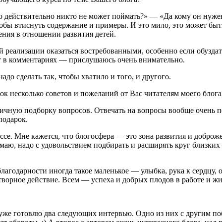
Джо действительно никто не может поймать?» — «Да кому он нуже
, чтобы втиснуть содержание и примеры. И это мило, это может 
ния в отношении развития детей.
ей реализации оказаться востребованными, особенно если обузда
ветует в комментариях — прислушаюсь очень внимательно.
о сделать так, чтобы хватило и того, и другого.
ок несколько советов и пожеланий от Вас читателям моего блога
ичную подборку вопросов. Отвечать на вопросы вообще очень пол
подарок.
се. Мне кажется, что блогосфера — это зона развития и доброже
думаю, надо с удовольствием подбирать и расширять круг близких 
лагодарности иногда такое маленькое — улыбка, рука к сердцу,
орное действие. Всем — успеха и добрых плодов в работе и жи
уже готовлю два следующих интервью. Одно из них с другим поб