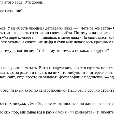
я этого года. Это хобби.
кое название?
вков. У меня есть любимая детская книжка — «Четыре конверта»
ранслировать со страниц своего сайта. Потому и название я пла
и «Четыре конверта» — глядишь, и меня найдут (я ошибалась, кон
 что угодно, а сочетание цифр и букв мне показалось красивым
 тему развития детей? Почему эта тема, а не какая-то другая?
 она училась читать. Вот я и задумалась, как это сделать поинт
ать фотографии и писать на них что-нибудь, что интересно читат
лать сайт, куда просто складывать фотографии с подписями — вд
и бесплатный курс по сайтостроению. Надо было срочно строить
 без них никуда… Это было неожиданностью, но даже очень инте
а до сих пор, вписывается в рамки моих «44 конвертов». И люби