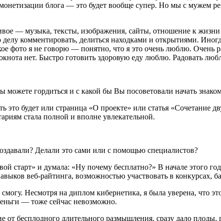
 монетизации блога — это будет вообще супер. Но мы с мужем р
живое — музыка, тексты, изображения, сайты, отношение к жизн
 делу комментировать, делиться находками и открытиями. Иногд
ое фото я не говорю — понятно, что я это очень люблю. Очень ра
окнота нет. Быстро готовить здоровую еду люблю. Радовать любл
 Вы можете гордиться и с какой бы Вы посоветовали начать знак
усть это будет или страница «О проекте» или статья «Сочетание 
нтариям стала полной и вполне увлекательной.
создавали? Делали это сами или с помощью специалистов?
Твой старт» и думала: «Ну почему бесплатно?» В начале этого го
выков веб-райтинга, возможностью участвовать в конкурсах, базо
 смогу. Несмотря на диплом кибернетика, я была уверена, что это
 деньги — тоже сейчас невозможно.
 от бесплодного длительного размышления, сразу дало плоды, по