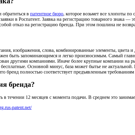
ака?
и обратиться в
патентное бюро
, которое возьмет все хлопоты по
 заявки в Роспатент. Заявка на регистрацию товарного знака —
обой отказ на регистрацию бренда. При этом пошлина не возвр
етания, изображения, слова, комбинированные элементы, цвета
олжен быть запоминающимся и легко произносимым. Самый глав
ован другими компаниями. Иначе более крупные компании на ры
и бесплатные. Основной минус, база может бытье не актуальной.
, что бренд полностью соответствует предъявленным требованиям
ия бренда?
 в течении 12 месяцев с момента подачи. В среднем это занимае
rg.rus-patent.net/