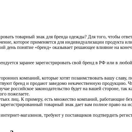
ровать товарный знак для бренда одежды? Для того, чтобы ответ
чение, которое применяется для индивидуализации продукта ил
ий день понятие «бренд» оказывает решающее влияние на конеч
ндуется заранее зарегистрировать свой бренд в РФ или в любой 
сторонних компаний, которые хотят позаимствовать вашу славу,
мствуют бренд и продают заведомо некачественную продукцию. Ч
учае российское законодательство будет на вашей стороне, так к
ого пожелаете.
етьих лиц. К примеру, есть множество компаний, работающие бе
 зарегистрированный товарный знак дает вам полное право на и
 интернет-магазинов, требуют у поставщиков подтвердить регист