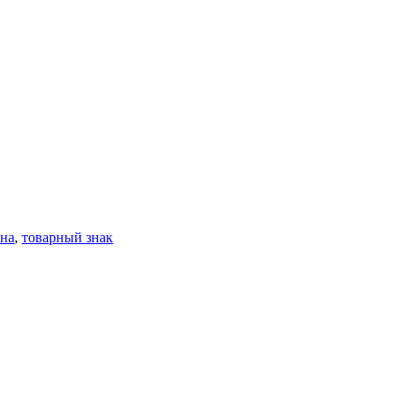
ена
,
товарный знак