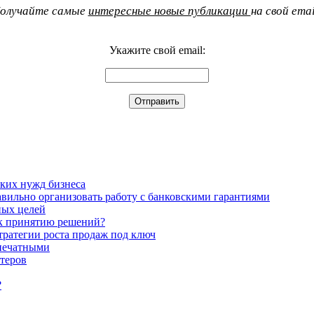
олучайте самые
интересные новые публикации
на свой emai
Укажите свой email:
ких нужд бизнеса
авильно организовать работу с банковскими гарантиями
ных целей
д к принятию решений?
тратегии роста продаж под ключ
 печатными
теров
?