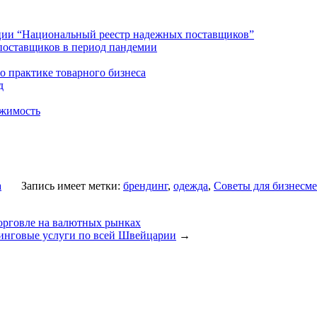
ции “Национальный реестр надежных поставщиков”
поставщиков в период пандемии
о практике товарного бизнеса
д
ижимость
а
Запись имеет метки:
брендинг
,
одежда
,
Советы для бизнесм
орговле на валютных рынках
лтинговые услуги по всей Швейцарии
→