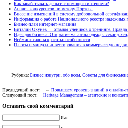
Как зарабатывать деньги с помощью интернета?
Анализ конкурентов по методу Портера
Внесение изменений в систему добровольной сертифика
Информация о работе Национального реестра надежных 
Бизнес-план интернет-магазина
Виталий Окунев — отзывы учеников о тренинге. Правда 
Идея для бизнеса: Открытие магазина одежды секонд-хен
Нейминг салона красоты: особенности
Плюсы и минусы инвестирования в коммерческую недв
Рубрика:
Бизнес изнутри
,
обо всем
,
Советы для бизнесмен
Предыдущий пост: ←
Повышаем уровень знаний в онлайн-т
Следующий пост:
Heritage Management – агентские и конса
Оставить свой комментарий
Имя