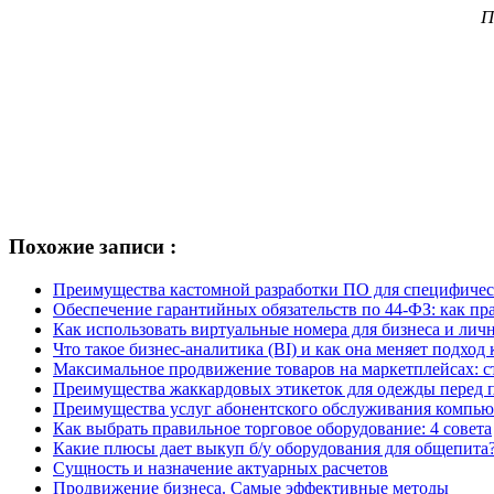
П
Похожие записи :
Преимущества кастомной разработки ПО для специфичес
Обеспечение гарантийных обязательств по 44-ФЗ: как пр
Как использовать виртуальные номера для бизнеса и лич
Что такое бизнес-аналитика (BI) и как она меняет подхо
Максимальное продвижение товаров на маркетплейсах: с
Преимущества жаккардовых этикеток для одежды перед
Преимущества услуг абонентского обслуживания компью
Как выбрать правильное торговое оборудование: 4 совета
Какие плюсы дает выкуп б/у оборудования для общепита
Сущность и назначение актуарных расчетов
Продвижение бизнеса. Самые эффективные методы