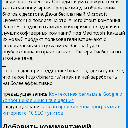
среди блог-клиентов. Он сидит в умах покупателей,
как самая популярная программа для обновления
блогов с десктопа. Даже бесплатный Microsoft
LiveWriter не повлиял на это. А чего стоит компания
Panic? Это один из самых ярких примеров одной из
лучших софтверных компаний под Macintosh. Каждый
их новый продукт пользователи встречают с
нескрываемым энтузиазмом. Завтра будет
опубликована вторая статья от Питера Гилберга по
этой же теме.
__
Пост создан при поддержке binaro.ru, где вы узнаете,
что такое http://binaro.ru/ и как на ней заработать
наиболее эффективно.
предыдущая запись
Контекстная реклама в Google и
Yahoo!: небольшие наблюдения
следующая запись
План продвижения программы в
интернете: 10 SEO пунктов
Добавить комментарий